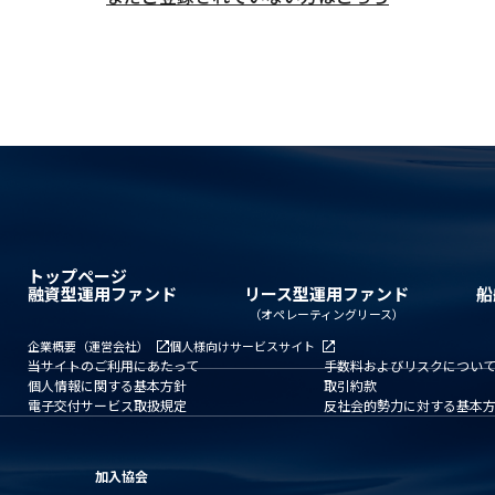
トップページ
融資型運用ファンド
リース型運用ファンド
船
（オペレーティングリース）
企業概要（運営会社）
個人様向けサービスサイト
当サイトのご利用にあたって
手数料およびリスクについ
個人情報に関する基本方針
取引約款
電子交付サービス取扱規定
反社会的勢力に対する基本
加入協会